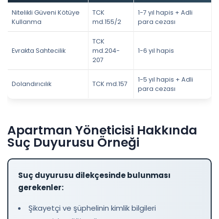
Nitelikli Güveni Kötüye
TCK
1-7 yıl hapis + Adli
Kullanma
md.155/2
para cezası
TCK
Evrakta Sahtecilik
md.204-
1-6 yıl hapis
207
1-5 yıl hapis + Adli
Dolandırıcılık
TCK md.157
para cezası
Apartman Yöneticisi Hakkında
Suç Duyurusu Örneği
Suç duyurusu dilekçesinde bulunması
gerekenler:
Şikayetçi ve şüphelinin kimlik bilgileri