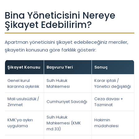
Bina Yöneticisini Nereye
Şikayet Edebilirim?
Apartman yöneticisini şikayet edebileceğiniz merciler,
şikayetin konusuna göre farklılık gösterir:
Şikayet Konusu
Başvuru Yeri
Sonuç
Genel kurul
Sulh Hukuk
Karar iptali /
kararına aykırılık
Mahkemesi
Yönetici değişikliği
Mali usulsüzlük /
Ceza davası +
Cumhuriyet Savcılığı
Zimmet
Tazminat
Sulh Hukuk
KMK’ya aykırı
Hakimin
Mahkemesi (KMK
uygulama
müdahalesi
md.33)