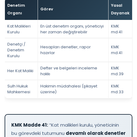
Denetim
Yasal
Görev
Organı
Dayanak
Kat Malikleri
En üst denetim organı, yöneticiyi
KMK
Kurulu
her zaman değiştirebilir
md.41
Denetçi /
Hesapları denetler, rapor
KMK
Denetim
hazırlar
md.41
Kurulu
Defter ve belgeleri inceleme
KMK
Her Kat Maliki
hakkı
md.39
Sulh Hukuk
Hakimin müdahalesi (şikayet
KMK
Mahkemesi
üzerine)
md.33
KMK Madde 41:
“Kat malikleri kurulu, yöneticinin
bu görevdeki tutumunu
devamlı olarak denetler