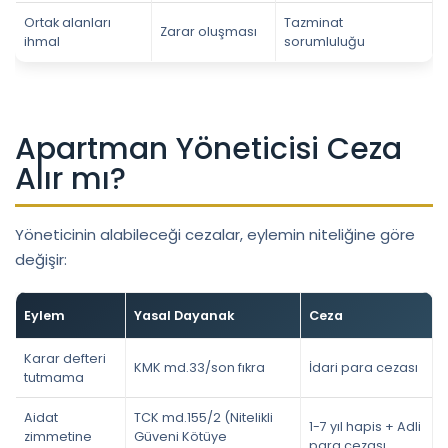
Ortak alanları
Tazminat
Zarar oluşması
ihmal
sorumluluğu
Apartman Yöneticisi Ceza
Alır mı?
Yöneticinin alabileceği cezalar, eylemin niteliğine göre
değişir:
Eylem
Yasal Dayanak
Ceza
Karar defteri
KMK md.33/son fıkra
İdari para cezası
tutmama
Aidat
TCK md.155/2 (Nitelikli
1-7 yıl hapis + Adli
zimmetine
Güveni Kötüye
para cezası