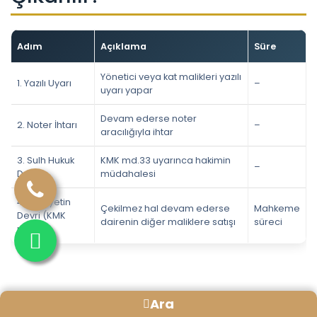
Adım
Açıklama
Süre
Yönetici veya kat malikleri yazılı
1. Yazılı Uyarı
–
uyarı yapar
Devam ederse noter
2. Noter İhtarı
–
aracılığıyla ihtar
3. Sulh Hukuk
KMK md.33 uyarınca hakimin
–
Davası
müdahalesi
4. Mülkiyetin
Çekilmez hal devam ederse
Mahkeme
Devri (KMK
dairenin diğer maliklere satışı
süreci
md.25)
Komşuyu Rahatsız Etme
Ara