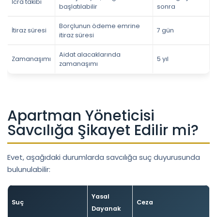
İcra takibi
başlatılabilir
sonra
Borçlunun ödeme emrine
İtiraz süresi
7 gün
itiraz süresi
Aidat alacaklarında
Zamanaşımı
5 yıl
zamanaşımı
Apartman Yöneticisi
Savcılığa Şikayet Edilir mi?
Evet, aşağıdaki durumlarda savcılığa suç duyurusunda
bulunulabilir:
Yasal
Suç
Ceza
Dayanak