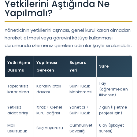
Yetkilerini Aştığında Ne
Yapılmalı?
Yöneticinin yetkilerini aşması, genel kurul kararı olmadan
hareket etmesi veya görevini kötüye kullanması
durumunda izlemeniz gereken adımlar şöyle sıralanabilir:
Yetki Aşımı
Yapılması
Başvuru
Süre
Durumu
Gereken
Yeri
1 ay
Toplantısız
Kararın iptali
Sulh Hukuk
(öğrenmeden
karar alma
davası
Mahkemesi
itibaren)
Yetkisiz
İtiraz + Genel
Yönetici +
7 gün (işletme
aidat artışı
kurul çağrısı
Sulh Hukuk
projesi için)
Mali
Cumhuriyet
6 ay (şikayet
Suç duyurusu
usulsüzlük
Savcılığı
süresi)