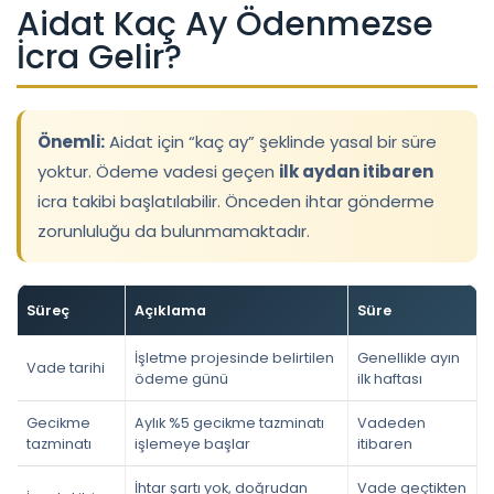
Aidat Kaç Ay Ödenmezse
İcra Gelir?
Önemli:
Aidat için “kaç ay” şeklinde yasal bir süre
yoktur. Ödeme vadesi geçen
ilk aydan itibaren
icra takibi başlatılabilir. Önceden ihtar gönderme
zorunluluğu da bulunmamaktadır.
Süreç
Açıklama
Süre
İşletme projesinde belirtilen
Genellikle ayın
Vade tarihi
ödeme günü
ilk haftası
Gecikme
Aylık %5 gecikme tazminatı
Vadeden
tazminatı
işlemeye başlar
itibaren
İhtar şartı yok, doğrudan
Vade geçtikten