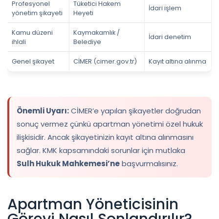
Profesyonel
Tüketici Hakem
İdari işlem
yönetim şikayeti
Heyeti
Kamu düzeni
Kaymakamlık /
İdari denetim
ihlali
Belediye
Genel şikayet
CİMER (cimer.gov.tr)
Kayıt altına alınma
Önemli Uyarı:
CİMER’e yapılan şikayetler doğrudan
sonuç vermez çünkü apartman yönetimi özel hukuk
ilişkisidir. Ancak şikayetinizin kayıt altına alınmasını
sağlar. KMK kapsamındaki sorunlar için mutlaka
Sulh Hukuk Mahkemesi’ne
başvurmalısınız.
Apartman Yöneticisinin
Görevi Nasıl Sonlandırılır?