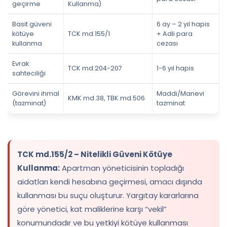
geçirme
Kullanma)
Basit güveni
6 ay – 2 yıl hapis
kötüye
TCK md.155/1
+ Adli para
kullanma
cezası
Evrak
TCK md.204-207
1-6 yıl hapis
sahteciliği
Görevini ihmal
Maddi/Manevi
KMK md.38, TBK md.506
(tazminat)
tazminat
TCK md.155/2 – Nitelikli Güveni Kötüye
Kullanma:
Apartman yöneticisinin topladığı
aidatları kendi hesabına geçirmesi, amacı dışında
kullanması bu suçu oluşturur. Yargıtay kararlarına
göre yönetici, kat maliklerine karşı “vekil”
konumundadır ve bu yetkiyi kötüye kullanması