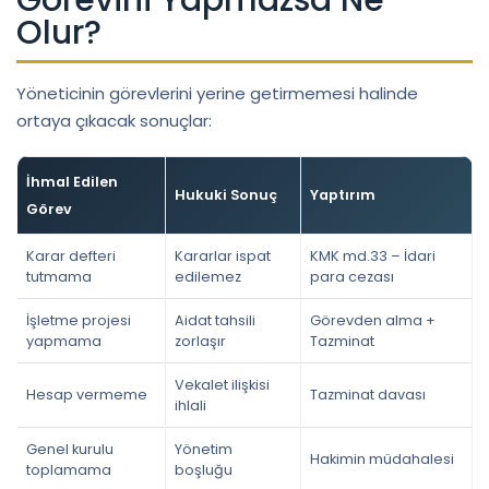
Olur?
Yöneticinin görevlerini yerine getirmemesi halinde
ortaya çıkacak sonuçlar:
İhmal Edilen
Hukuki Sonuç
Yaptırım
Görev
Karar defteri
Kararlar ispat
KMK md.33 – İdari
tutmama
edilemez
para cezası
İşletme projesi
Aidat tahsili
Görevden alma +
yapmama
zorlaşır
Tazminat
Vekalet ilişkisi
Hesap vermeme
Tazminat davası
ihlali
Genel kurulu
Yönetim
Hakimin müdahalesi
toplamama
boşluğu