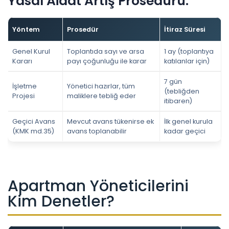
Yasal Aidat Artış Prosedürü:
Yöntem
Prosedür
İtiraz Süresi
Genel Kurul
Toplantıda sayı ve arsa
1 ay (toplantıya
Kararı
payı çoğunluğu ile karar
katılanlar için)
7 gün
İşletme
Yönetici hazırlar, tüm
(tebliğden
Projesi
maliklere tebliğ eder
itibaren)
Geçici Avans
Mevcut avans tükenirse ek
İlk genel kurula
(KMK md.35)
avans toplanabilir
kadar geçici
Apartman Yöneticilerini
Kim Denetler?