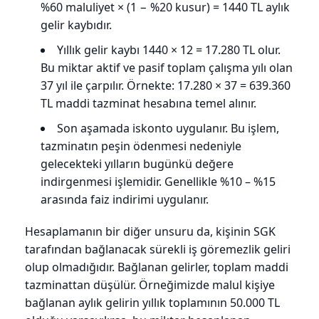
%60 maluliyet × (1 − %20 kusur) = 1440 TL aylık
gelir kaybıdır.
Yıllık gelir kaybı 1440 × 12 = 17.280 TL olur.
Bu miktar aktif ve pasif toplam çalışma yılı olan
37 yıl ile çarpılır. Örnekte: 17.280 × 37 = 639.360
TL maddi tazminat hesabına temel alınır.
Son aşamada iskonto uygulanır. Bu işlem,
tazminatın peşin ödenmesi nedeniyle
gelecekteki yılların bugünkü değere
indirgenmesi işlemidir. Genellikle %10 – %15
arasında faiz indirimi uygulanır.
Hesaplamanın bir diğer unsuru da, kişinin SGK
tarafından bağlanacak sürekli iş göremezlik geliri
olup olmadığıdır. Bağlanan gelirler, toplam maddi
tazminattan düşülür. Örneğimizde malul kişiye
bağlanan aylık gelirin yıllık toplamının 50.000 TL