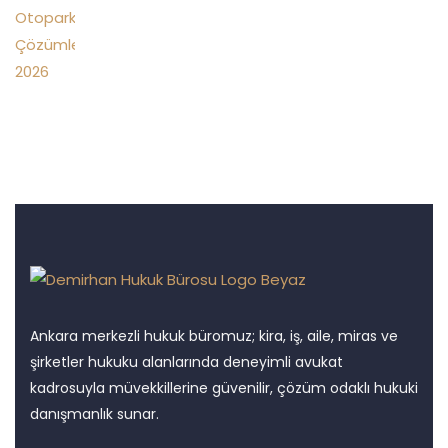
Ankara merkezli hukuk büromuz; kira, iş, aile, miras ve
şirketler hukuku alanlarında deneyimli avukat
kadrosuyla müvekkillerine güvenilir, çözüm odaklı hukuki
danışmanlık sunar.