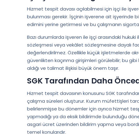
Hizmet tespit davası açılabilmesi için işçi ile işv
bulunması gerekir. İşçinin işverene ait işyerinde b
edimini yerine getirmesi ve bu çalışmanın sigortalı 
Bazı durumlarda işveren ile işçi arasındaki hukuki i
sözleşmesi veya vekâlet sözleşmesine dayalı fa
değerlendirilmez. Özellikle küçük işletmelerde akra
güvenlikten kaçınma girişimleri görülebilir; bu gibi h
aldığı ve talimat ilişkisi büyük önem taşır.
SGK Tarafından Daha Önced
Hizmet tespit davasının konusunu SGK tarafınd
çalışma süreleri oluşturur. Kurum müfettişleri ta
belirlenmişse bu dönemler için ayrıca hizmet tespit
yapmadığı ya da eksik bildirimde bulunduğu dönemle
asgari ücret üzerinden bildirim yapma veya bor
temel konularıdır.