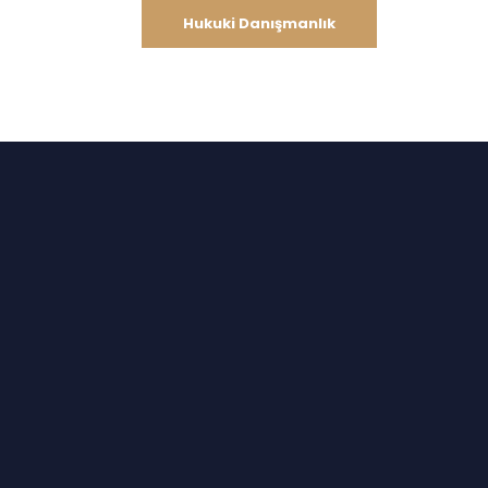
Hukuki Danışmanlık
0554 131 31 49
miz
İletişim
Hemen Ara