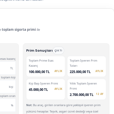
re
toplam sigorta primi
ile
Prim Sonuçları
ÇIKTI
 esas kazanç
Toplam Prime Esas
Toplam İşveren Prim
Kazanç
Tutarı
TL
AYLIK
AYLIK
100.000,00 TL
225.000,00 TL
 toplam kişi
Kişi Başı İşveren Primi
Yıllık Toplam İşveren
kişi
Primi
AYLIK
45.000,00 TL
12 AY
2.700.000,00 TL
. toplam oran
Not:
Bu araç, girilen oranlara göre
yaklaşık
işveren prim
%
yükünü hesaplar. Teşvik, asgari ücret desteği veya özel