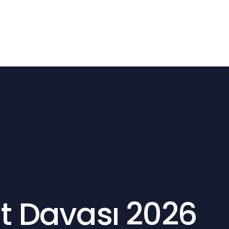
n: 0554 131 31 49
sayfa
Hakkımızda
Faaliyet Alanlarımız
Makaleleri
t Davası 2026