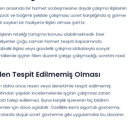
eren arasında bir hizmet sözleşmesine dayalı çalışma ilişkisinin
izzat ve bağımlı şekilde çalışması, ücret karşılığında iş görme
sayılan bir faaliyete ilişkin olması şarttır.
lişkinin niteliği tartışma konusu olabilmektedir. Eser
aliyetler çoğu zaman hizmet tespiti kapsamında
balık ilişkisi veya gündelik çalışma iddialarıyla sosyal
âllerde işçinin fiilen düzenli çalışıp çalışmadığı, ücretini nasıl
en Tespit Edilmemiş Olması
an daha önce resen veya denetimle tespit edilmemiş
rafından yapılan incelemelerde işçinin çalışması zaten
i talep edilemez. Buna karşılık işverenin hiç bildirim
r için dava açılabilir. Özellikle kısmi sigortalı gösterme,
drolarda düşük ücret gösterme gibi uygulamalar bu davanın