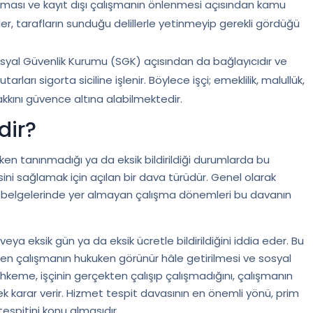
unması ve kayıt dışı çalışmanın önlenmesi açısından kamu
er, tarafların sunduğu delillerle yetinmeyip gerekli gördüğü
syal Güvenlik Kurumu (SGK) açısından da bağlayıcıdır ve
rları sigorta siciline işlenir. Böylece işçi; emeklilik, malullük,
akkını güvence altına alabilmektedir.
dir?
kuken tanınmadığı ya da eksik bildirildiği durumlarda bu
esini sağlamak için açılan bir dava türüdür. Genel olarak
t belgelerinde yer almayan çalışma dönemleri bu davanın
i veya eksik gün ya da eksik ücretle bildirildiğini iddia eder. Bu
len çalışmanın hukuken görünür hâle getirilmesi ve sosyal
Mahkeme, işçinin gerçekten çalışıp çalışmadığını, çalışmanın
erek karar verir. Hizmet tespit davasının en önemli yönü, prim
espitini konu almasıdır.