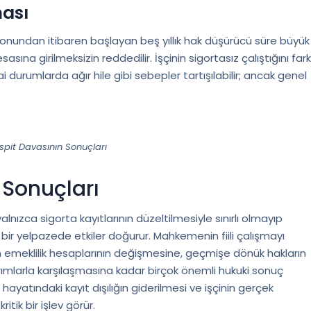
ası
sonundan itibaren başlayan beş yıllık hak düşürücü süre büyük
ına girilmeksizin reddedilir. İşçinin sigortasız çalıştığını fark
 durumlarda ağır hile gibi sebepler tartışılabilir; ancak genel
spit Davasının Sonuçları
 Sonuçları
lnızca sigorta kayıtlarının düzeltilmesiyle sınırlı olmayıp
 bir yelpazede etkiler doğurur. Mahkemenin fiili çalışmayı
an emeklilik hesaplarının değişmesine, geçmişe dönük hakların
rımlarla karşılaşmasına kadar birçok önemli hukuki sonuç
ayatındaki kayıt dışılığın giderilmesi ve işçinin gerçek
tik bir işlev görür.