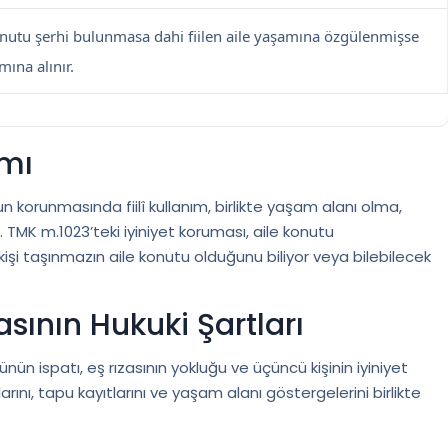
nutu şerhi bulunmasa dahi fiilen aile yaşamına özgülenmişse
ına alınır.
ımı
n korunmasında fiilî kullanım, birlikte yaşam alanı olma,
. TMK m.1023’teki iyiniyet koruması, aile konutu
 kişi taşınmazın aile konutu olduğunu biliyor veya bilebilecek
asının Hukuki Şartları
nün ispatı, eş rızasının yokluğu ve üçüncü kişinin iyiniyet
ını, tapu kayıtlarını ve yaşam alanı göstergelerini birlikte