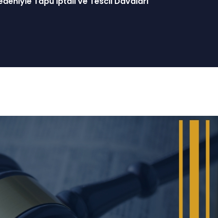
edeniyle Tapu İptali ve Tescil Davaları