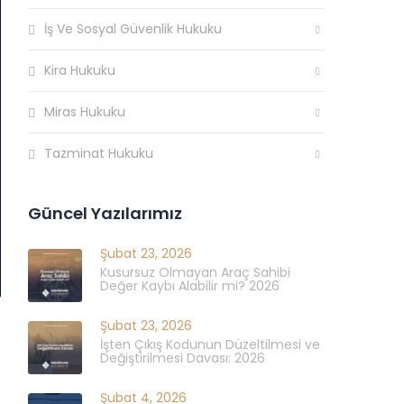
İş Ve Sosyal Güvenlik Hukuku
Kira Hukuku
Miras Hukuku
Tazminat Hukuku
Güncel Yazılarımız
Şubat 23, 2026
Kusursuz Olmayan Araç Sahibi
Değer Kaybı Alabilir mi? 2026
Şubat 23, 2026
İşten Çıkış Kodunun Düzeltilmesi ve
Değiştirilmesi Davası: 2026
Şubat 4, 2026