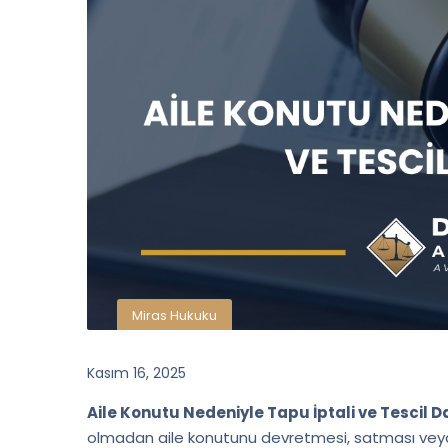
Miras Hukuku
Kasım 16, 2025
Aile Konutu Nedeniyle Tapu İptali ve Tescil D
olmadan aile konutunu devretmesi, satması veya ü