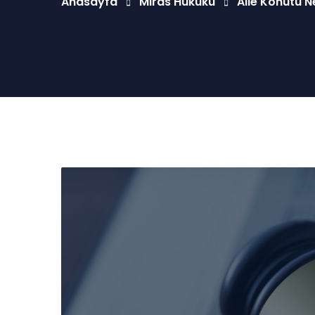
Anasayfa
Miras Hukuku
Aile Konutu N