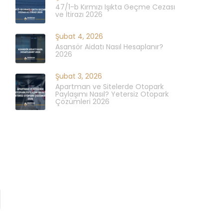
47/1-b Kırmızı Işıkta Geçme Cezası
ve İtirazı 2026
Şubat 4, 2026
Asansör Aidatı Nasıl Hesaplanır?
2026
Şubat 3, 2026
Apartman ve Sitelerde Otopark
Paylaşımı Nasıl? Yetersiz Otopark
Çözümleri 2026