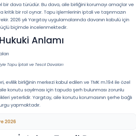
bir dava türüdür. Bu dava, aile birliğini korumayı amaçlar ve
da kritik bir rol oynar. Tapu işlemlerinin iptali ve taşınmazın
ekir. 2026 yılı Yargıtay uygulamalarında davanın kabulü için
i güçlü biçimde incelenmektedir.
 Hukuki Anlamı
le Tapu İptali ve Tescil Davaları
ri, evlilik birliğinin merkezi kabul edilen ve TMK m.194 ile özel
aile konutu sayılması için tapuda şerh bulunması zorunlu
ikleri yeterlidir. Yargıtay, aile konutu korumasının şerhe bağlı
vurgu yapmaktadır.
ye 2026