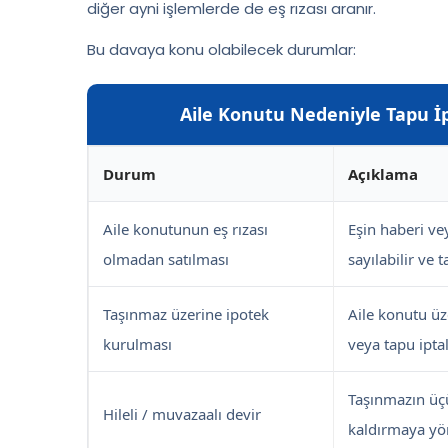
diğer ayni işlemlerde de eş rızası aranır.
Bu davaya konu olabilecek durumlar:
Aile Konutu Nedeniyle Tapu İ
Durum
Açıklama
Aile konutunun eş rızası
Eşin haberi ve
olmadan satılması
sayılabilir ve t
Taşınmaz üzerine ipotek
Aile konutu üze
kurulması
veya tapu iptali
Taşınmazın üçü
Hileli / muvazaalı devir
kaldırmaya yön