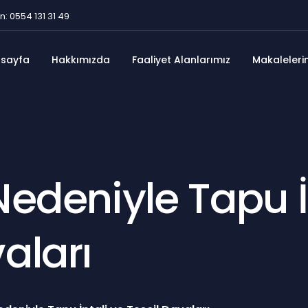
n: 0554 131 31 49
sayfa
Hakkımızda
Faaliyet Alanlarımız
Makaleleri
Nedeniyle Tapu İ
aları