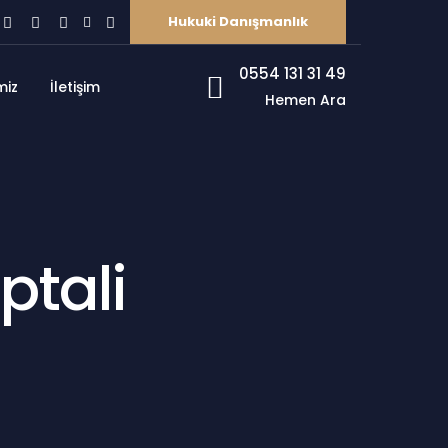
Hukuki Danışmanlık
0554 131 31 49
miz
İletişim
Hemen Ara
ptali