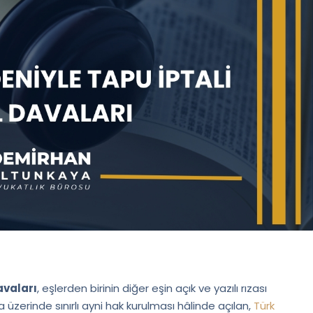
avaları
, eşlerden birinin diğer eşin açık ve yazılı rızası
zerinde sınırlı ayni hak kurulması hâlinde açılan,
Türk