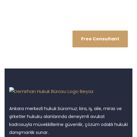
Free Consultant
Ankara merkezli hukuk büromuz; kira, iş, aile, miras ve
şirketler hukuku alanlarında deneyimli avukat
kadrosuyla müvekkillerine güvenilir, çözüm odaklı hukuki
danışmanlık sunar.